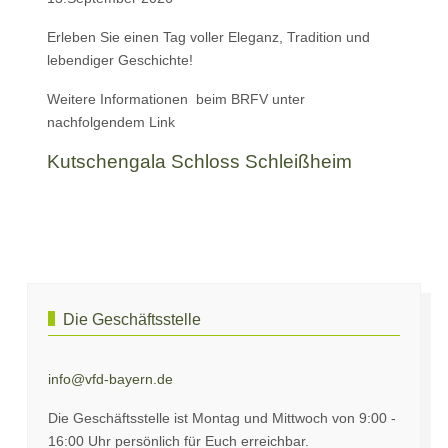
Erleben Sie einen Tag voller Eleganz, Tradition und
lebendiger Geschichte!
Weitere Informationen beim BRFV unter
nachfolgendem Link
Kutschengala Schloss Schleißheim
Vorheriger Beitrag: Pflicht zur Reitpferde-Kennzeichnung im
Nächster Beitrag: 
Zurück
Weiter
Die Geschäftsstelle
info@vfd-bayern.de
Die Geschäftsstelle ist Montag und Mittwoch von 9:00 -
16:00 Uhr persönlich für Euch erreichbar.