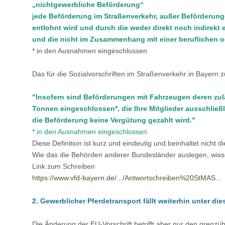
„nichtgewerbliche Beförderung“
jede Beförderung im Straßenverkehr, außer Beförderung
entlohnt wird und durch die weder direkt noch indirekt 
und die nicht im Zusammenhang mit einer beruflichen od
* in den Ausnahmen eingeschlossen
Das für die Sozialvorschriften im Straßenverkehr in Bayern 
"Insofern sind Beförderungen mit Fahrzeugen deren zul
Tonnen eingeschlossen*, die Ihre Mitglieder ausschließ
die Beförderung keine Vergütung gezahlt wird."
* in den Ausnahmen eingeschlossen
Diese Definition ist kurz und eindeutig und beinhaltet nicht d
Wie das die Behörden anderer Bundesländer auslegen, wisse
Link zum Schreiben
https://www.vfd-bayern.de/.../Antwortschreiben%20StMAS...
2. Gewerblicher Pferdetransport fällt weiterhin unter die
Die Änderung der EU-Vorschrift betrifft aber nur den grenzüb