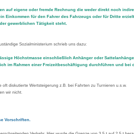
en auf eigene oder fremde Rechnung die weder direkt noch indire
ein Einkommen für den Fahrer des Fahrzeugs oder für Dritte erzielt
er gewerblichen Tätigkeit steht.
zuständige Sozialministerium schrieb uns dazu:
ässige Höchstmasse einschließlich Anhänger oder Sattelanhänger
lich im Rahmen einer Freizeitbeschäftigung durchführen und bei 
ie oft diskutierte Wertsteigerung z.B. bei Fahrten zu Turnieren u.s.w.
n wir nicht.
se Vorschriften.
erschreitenden Verkehr. Hier wurde die Grenze von 3,5 t auf 2,5 t hera