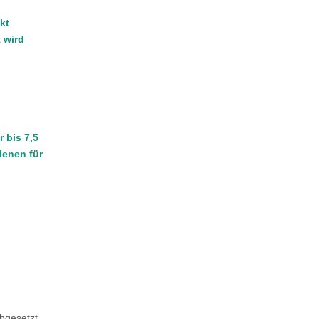
kt
 wird
 bis 7,5
denen für
bgesetzt.