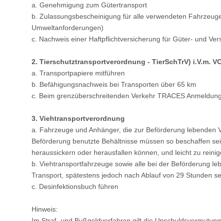
a. Genehmigung zum Gütertransport
b. Zulassungsbescheinigung für alle verwendeten Fahrzeuge 
Umweltanforderungen)
c. Nachweis einer Haftpflichtversicherung für Güter- und V
2. Tierschutztransportverordnung - TierSchTrV) i.V.m. V
a. Transportpapiere mitführen
b. Befähigungsnachweis bei Transporten über 65 km
c. Beim grenzüberschreitenden Verkehr TRACES Anmeldung
3. Viehtransportverordnung
a. Fahrzeuge und Anhänger, die zur Beförderung lebenden Vi
Beförderung benutzte Behältnisse müssen so beschaffen sein
heraussickern oder herausfallen können, und leicht zu reinig
b. Viehtransportfahrzeuge sowie alle bei der Beförderung l
Transport, spätestens jedoch nach Ablauf von 29 Stunden sei
c. Desinfektionsbuch führen
Hinweis:
Im Straf- und Bußgeldverfahren gilt die Unschuldsvermutun