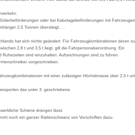
nverkehr:
en Güterbeförderungen oder bei Kabotagebeförderungen mit Fahrzeugen
anhänger 2,5 Tonnen übersteigt, …
chlands hat sich nichts geändert. Für Fahrzeugkombinationen deren zu
schen 2,8 t und 3,5 t liegt, gilt die Fahrpersonalverordnung. Ein
nd Ruhezeiten sind einzuhalten. Aufzeichnungen sind zu führen.
ahrtenschreiber vorgeschrieben.
Fahrzeugkombinationen mit einer zulässigen Höchstmasse über 2,5 t unt
ransporten das unter 3. geschriebene.
ewerbliche Schiene drängen lässt.
mmt noch ein ganzer Rattenschwanz von Vorschriften dazu.