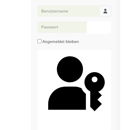
Benutzername
Passwort
Passwort anze
Angemeldet bleiben
Passkey verwenden