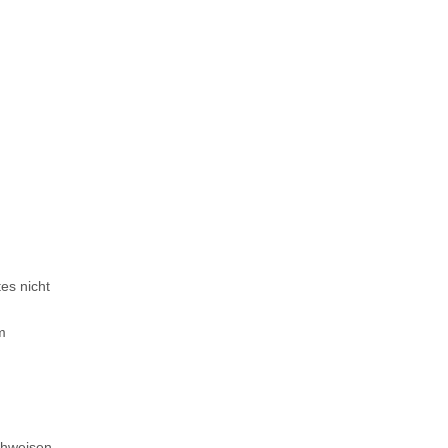
es nicht
m
chweisen.