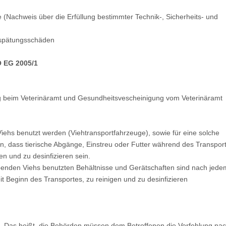
(Nachweis über die Erfüllung bestimmter Technik-, Sicherheits- und
erspätungsschäden
O EG 2005/1
 beim Veterinäramt und Gesundheitsvescheinigung vom Veterinäramt
ehs benutzt werden (Viehtransportfahrzeuge), sowie für eine solche
, dass tierische Abgänge, Einstreu oder Futter während des Transport
en und zu desinfizieren sein.
ebenden Viehs benutzten Behältnisse und Gerätschaften sind nach jede
t Beginn des Transportes, zu reinigen und zu desinfizieren
g. Das heißt, die Behörden müssen dem Betroffenen die Verfehlung na